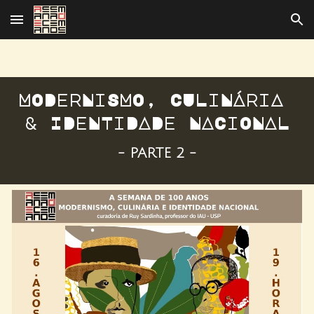
Skip to main content
Skip to navigation
MODerNiSMO, CULiNÁriA 
& IDeNTiDADe NACiONAL
- PARTE 2 -