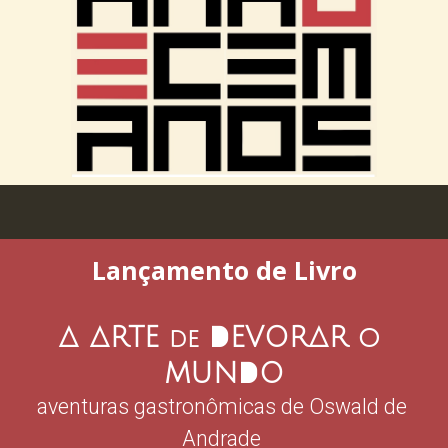
Lançamento de Livro
A
A
D
A
RTE
EVOR
R
O
DE
D
MUN
O
aventuras gastronômicas de Oswald de 
Andrade 